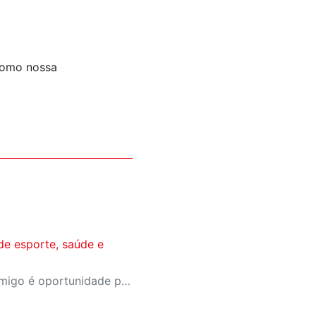
como nossa
de esporte, saúde e
A campanha Convide um Amigo é oportunidade para reunir amigos para aproveitar juntos toda estrutura da unidade SESI-SP mais próxima. Os benefícios para clientes e convidados estão no regulamento.