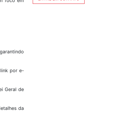
om foco em
garantindo
ink por e-
ei Geral de
etalhes da