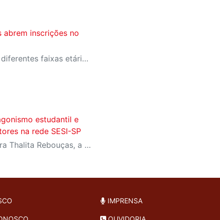
s abrem inscrições no
Com opções voltadas para diferentes faixas etárias, as oficinas acontecem no auditório da unidade e propõem experiências criativas por meio de jogos teatrais, expressão corporal e vivências artísticas.
agonismo estudantil e
itores na rede SESI-SP
Com homenagens à escritora Thalita Rebouças, a Semana do Livro e da Biblioteca promove criatividade, produção autoral e diferentes formas de expressão entre estudantes da Educação Infantil à EJA
SCO
IMPRENSA
CONOSCO
OUVIDORIA