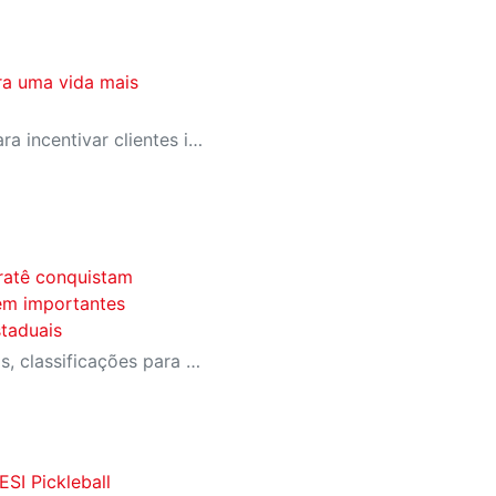
ra uma vida mais
SESI-SP lança campanha para incentivar clientes inativos a retomarem a prática de atividades físicas, esporte e lazer com benefícios exclusivos
ratê conquistam
 em importantes
taduais
Equipe conquistou medalhas, classificações para a fase final do Campeonato Brasileiro e importantes resultados em competições estaduais e nacionais.
SI Pickleball