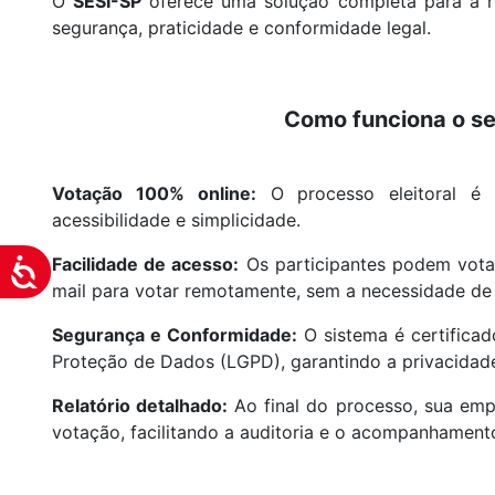
O
SESI-SP
oferece uma solução completa para a r
visuais
segurança, praticidade e conformidade legal.
que
usam
um
Como funciona o se
leitor
de
tela;
Votação 100% online:
O processo eleitoral é r
Pressione
acessibilidade e simplicidade.
Control-
F10
Facilidade de acesso:
Os participantes podem vota
Acessibilidade
para
mail para votar remotamente, sem a necessidade de 
abrir
Segurança e Conformidade:
O sistema é certificad
um
Proteção de Dados (LGPD), garantindo a privacidad
menu
de
Relatório detalhado:
Ao final do processo, sua emp
acessibilidade.
votação, facilitando a auditoria e o acompanhament