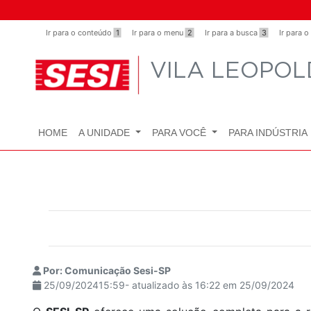
Observação:
este
Ir para o conteúdo
1
Ir para o menu
2
Ir para a busca
3
Ir para 
site
inclui
VILA LEOPOL
um
sistema
de
acessibilidade.
HOME
A UNIDADE
PARA VOCÊ
PARA INDÚSTRIA
Pressione
Control-
F11
para
ajustar
o
site
para
Por: Comunicação Sesi-SP
pessoas
25/09/202415:59- atualizado às 16:22 em 25/09/2024
com
deficiências