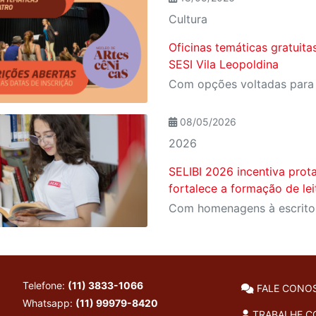
Cultura
Oficinas temáticas gratuita
SESI Vila Leopoldina
08/05/2026
2026
SELIBI 2026 incentiva prot
fortalece a formação de le
Telefone:
(11) 3833-1066
FALE CONO
Whatsapp:
(11) 99979-8420
TRABALHE 