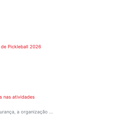
 de Pickleball 2026
 nas atividades
As medidas reforçam a segurança, a organização e o controle de acesso nas dependências da unidade.