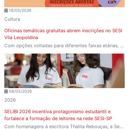
18/05/2026
Cultura
Oficinas temáticas gratuitas abrem inscrições no SESI
Vila Leopoldina
Com opções voltadas para diferentes faixas etárias, as oficinas acontecem no auditório da unidade e propõem experiências criativas por meio de jogos teatrais, expressão corporal e vivências artísticas.
08/05/2026
2026
SELIBI 2026 incentiva protagonismo estudantil e
fortalece a formação de leitores na rede SESI-SP
Com homenagens à escritora Thalita Rebouças, a Semana do Livro e da Biblioteca promove criatividade, produção autoral e diferentes formas de expressão entre estudantes da Educação Infantil à EJA