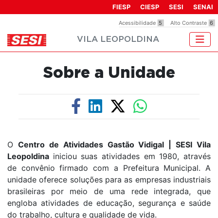
Observação:
FIESP
CIESP
SESI
SENAI
este
Acessibilidade
5
Alto Contraste
6
site
VILA LEOPOLDINA
inclui
um
sistema
Sobre a Unidade
de
acessibilidade.
O
Centro de Atividades Gastão Vidigal | SESI Vila
Leopoldina
iniciou suas atividades em 1980, através
de convênio firmado com a Prefeitura Municipal. A
unidade oferece soluções para as empresas industriais
brasileiras por meio de uma rede integrada, que
engloba atividades de educação, segurança e saúde
do trabalho, cultura e qualidade de vida.