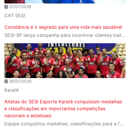
31/07/2026
CAT SESI
Constância é o segredo para uma vida mais saudável
SESI-SP lança campanha para incentivar clientes inativos a retomarem a prática de atividades físicas, esporte e lazer com benefícios exclusivos
28/07/2026
Karatê
Altetas do SESI Esporte Karatê conquistam medalhas
e classificações em importantes competições
nacionais e estaduais
Equipe conquistou medalhas, classificações para a fase final do Campeonato Brasileiro e importantes resultados em competições estaduais e nacionais.