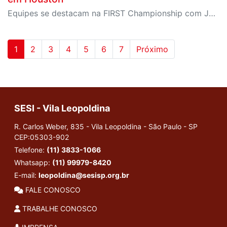
Equipes se destacam na FIRST Championship com Judges Award e primeira classificação da instituição para os playoffs da FRC
1
2
3
4
5
6
7
Próximo
SESI - Vila Leopoldina
R. Carlos Weber, 835 - Vila Leopoldina - São Paulo - SP
CEP:05303-902
Telefone:
(11) 3833-1066
Whatsapp:
(11) 99979-8420
E-mail:
leopoldina@sesisp.org.br
FALE CONOSCO
TRABALHE CONOSCO