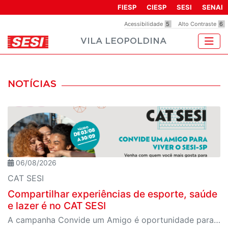
Observação:
FIESP
CIESP
SESI
SENAI
este
Acessibilidade
5
Alto Contraste
6
site
VILA LEOPOLDINA
inclui
um
sistema
de
NOTÍCIAS
acessibilidade.
06/08/2026
CAT SESI
Compartilhar experiências de esporte, saúde
e lazer é no CAT SESI
A campanha Convide um Amigo é oportunidade para reunir amigos para aproveitar juntos toda estrutura da unidade SESI-SP mais próxima. Os benefícios para clientes e convidados estão no regulamento.