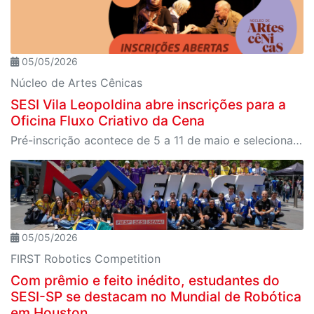
05/05/2026
Núcleo de Artes Cênicas
SESI Vila Leopoldina abre inscrições para a
Oficina Fluxo Criativo da Cena
Pré-inscrição acontece de 5 a 11 de maio e selecionará participantes para vivência artística e processo formativo em artes cênicas.
05/05/2026
FIRST Robotics Competition
Com prêmio e feito inédito, estudantes do
SESI-SP se destacam no Mundial de Robótica
em Houston