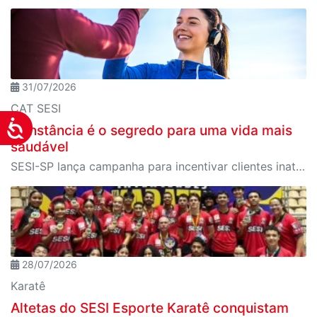
31/07/2026
CAT SESI
Acessibilidade
Constância é o segredo para uma vida mais
saudável
SESI-SP lança campanha para incentivar clientes inativos a retomarem a prática de atividades físicas, esporte e lazer com benefícios exclusivos
28/07/2026
Karatê
Altetas do SESI Esporte Karatê conquistam