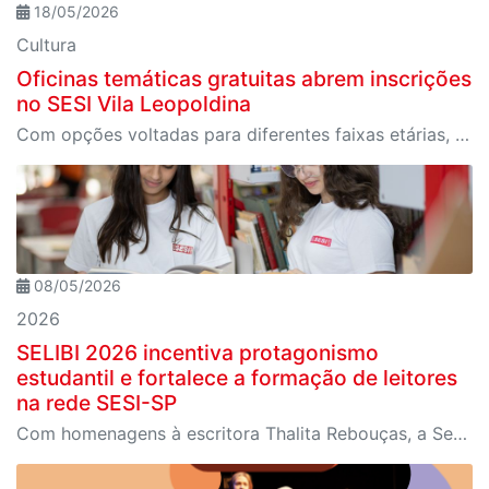
18/05/2026
Cultura
Oficinas temáticas gratuitas abrem inscrições
no SESI Vila Leopoldina
Com opções voltadas para diferentes faixas etárias, as oficinas acontecem no auditório da unidade e propõem experiências criativas por meio de jogos teatrais, expressão corporal e vivências artísticas.
08/05/2026
2026
SELIBI 2026 incentiva protagonismo
estudantil e fortalece a formação de leitores
na rede SESI-SP
Com homenagens à escritora Thalita Rebouças, a Semana do Livro e da Biblioteca promove criatividade, produção autoral e diferentes formas de expressão entre estudantes da Educação Infantil à EJA