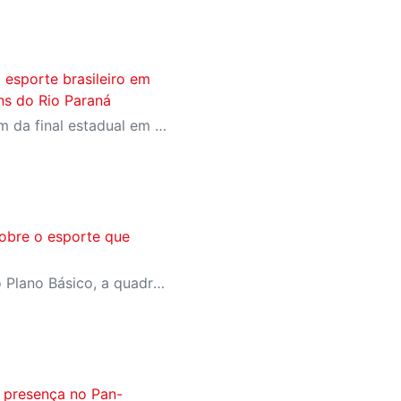
o esporte brasileiro em
ens do Rio Paraná
Mil jovens atletas participam da final estadual em Presidente Epitácio, reforçando a Liga Sesi como um dos principais ambientes de formação esportiva do país
sobre o esporte que
Disponível para usuários do Plano Básico, a quadra de areia do CAT oferece lazer ao ar livre e incentivo à prática esportiva
a presença no Pan-