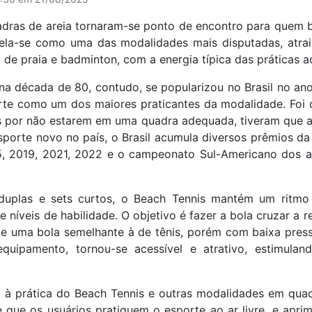
adras de areia tornaram-se ponto de encontro para quem bu
ela-se como uma das modalidades mais disputadas, atra
 de praia e badminton, com a energia típica das práticas ao 
a na década de 80, contudo, se popularizou no Brasil no an
te como um dos maiores praticantes da modalidade. Foi
s por não estarem em uma quadra adequada, tiveram que a
esporte novo no país, o Brasil acumula diversos prêmios da
, 2019, 2021, 2022 e o campeonato Sul-Americano dos a
uplas e sets curtos, o Beach Tennis mantém um ritmo 
e níveis de habilidade. O objetivo é fazer a bola cruzar a r
s e uma bola semelhante à de tênis, porém com baixa press
quipamento, tornou-se acessível e atrativo, estimuland
à prática do Beach Tennis e outras modalidades em quadr
 que os usuários pratiquem o esporte ao ar livre, e apr