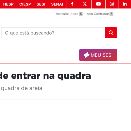
FIESP
CIESP
SESI
SENAI
Acessibilidade
5
Alto Contraste
6
MEU SESI
de entrar na quadra
 quadra de areia