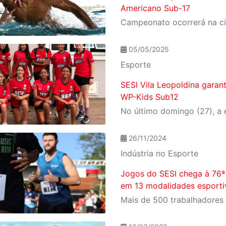
Americano Sub-17
05/05/2025
Esporte
SESI Vila Leopoldina gara
WP-Kids Sub12
26/11/2024
Indústria no Esporte
Jogos do SESI chega à 76ª
em 13 modalidades esporti