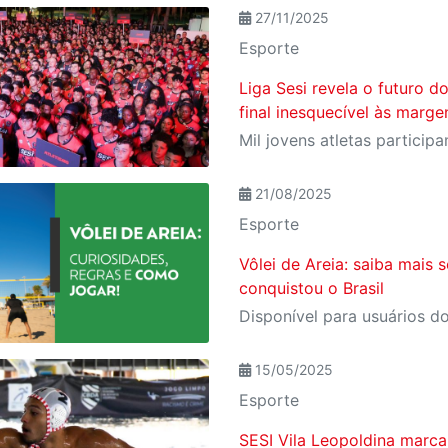
27/11/2025
Esporte
Liga Sesi revela o futuro d
final inesquecível às marg
21/08/2025
Esporte
Vôlei de Areia: saiba mais 
conquistou o Brasil
15/05/2025
Esporte
SESI Vila Leopoldina marc