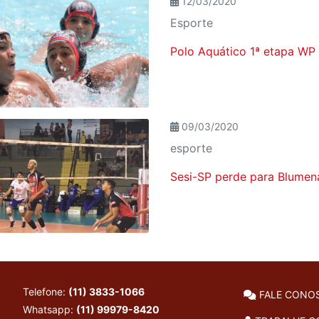
12/03/2020
Esporte
Polo Aquático 1ª etapa WP
09/03/2020
esporte
Sesi-SP perde para Blumen
Telefone:
(11) 3833-1066
FALE CONO
Whatsapp:
(11) 99979-8420