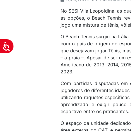
visuais
No SESI Vila Leopoldina, as qu
que
as opções, o Beach Tennis rev
usam
jogo uma mistura de tênis, vôlei
um
leitor
O Beach Tennis surgiu na Itáli
de
com o país de origem do espor
Acessibilidade
tela;
que desejavam jogar Tênis, ma
Pressione
– a praia –. Apesar de ser um 
Control-
Americano de 2013, 2014, 2015
F10
2023.
para
abrir
Com partidas disputadas em d
um
jogadores de diferentes idades 
menu
utilizando raquetes específica
de
aprendizado e exigir pouco e
acessibilidade.
esportivo entre os praticantes.
O espaço da unidade dedicado 
área externa do CAT, e permite