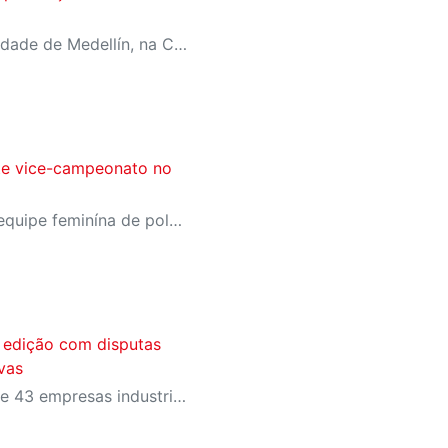
Campeonato ocorrerá na cidade de Medellín, na Colômbia, entre os dias 19 e 25 de maio
nte vice-campeonato no
No último domingo (27), a equipe feminína de polo aquático da Vila Leopoldina conquistou o 2º lugar no 'WP-Kids Sub12', realizado no SESI Jundiaí
 edição com disputas
vas
Mais de 500 trabalhadores e 43 empresas industriais participaram da final estadual realizada em Presidente Epitácio