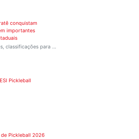
ratê conquistam
 em importantes
taduais
Equipe conquistou medalhas, classificações para a fase final do Campeonato Brasileiro e importantes resultados em competições estaduais e nacionais.
SI Pickleball
 de Pickleball 2026