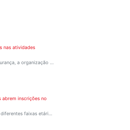
 nas atividades
As medidas reforçam a segurança, a organização e o controle de acesso nas dependências da unidade.
s abrem inscrições no
Com opções voltadas para diferentes faixas etárias, as oficinas acontecem no auditório da unidade e propõem experiências criativas por meio de jogos teatrais, expressão corporal e vivências artísticas.