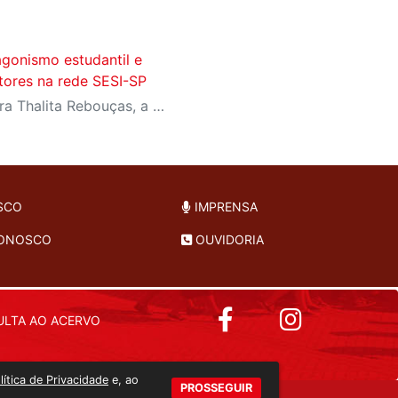
agonismo estudantil e
itores na rede SESI-SP
Com homenagens à escritora Thalita Rebouças, a Semana do Livro e da Biblioteca promove criatividade, produção autoral e diferentes formas de expressão entre estudantes da Educação Infantil à EJA
SCO
IMPRENSA
CONOSCO
OUVIDORIA
LTA AO ACERVO
lítica de Privacidade
e, ao
PROSSEGUIR