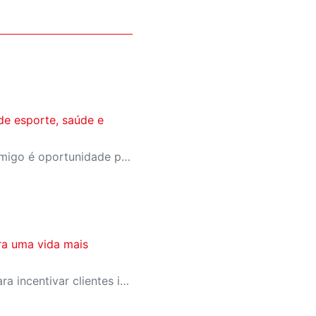
de esporte, saúde e
A campanha Convide um Amigo é oportunidade para reunir amigos para aproveitar juntos toda estrutura da unidade SESI-SP mais próxima. Os benefícios para clientes e convidados estão no regulamento.
ra uma vida mais
SESI-SP lança campanha para incentivar clientes inativos a retomarem a prática de atividades físicas, esporte e lazer com benefícios exclusivos