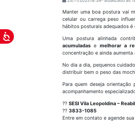
25/11/202518:39- atualizado às 
visuais
Manter uma boa postura vai mu
que
celular ou carrega peso influe
usam
hábitos posturais adequados é 
um
leitor
Acessibilidade
Uma postura alinhada contr
de
acumuladas
e
melhorar a re
tela;
concentração e ainda aumenta a
Pressione
Control-
No dia a dia, pequenos cuidados
F10
distribuir bem o peso das mochi
para
Para quem deseja orientação p
abrir
acompanhamento especializado 
um
menu
??
SESI Vila Leopoldina – Reabi
de
??
3833-1085
acessibilidade.
Entre em contato e agende sua 