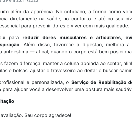
18:39 em 25/11/2025
ito além da aparência. No cotidiano, a forma como voc
ncia diretamente na saúde, no conforto e até no seu nív
essencial para prevenir dores e viver com mais qualidade.
ibui para
reduzir dores musculares e articulares
,
ev
spiração
. Além disso, favorece a digestão, melhora a
 autoestima — afinal, quando o corpo está bem posiciona
 fazem diferença: manter a coluna apoiada ao sentar, alin
las e bolsas, ajustar o travesseiro ao deitar e buscar cam
rofissional e personalizada, o
Serviço de Reabilitação d
para ajudar você a desenvolver uma postura mais saudáve
litação
avaliação. Seu corpo agradece!