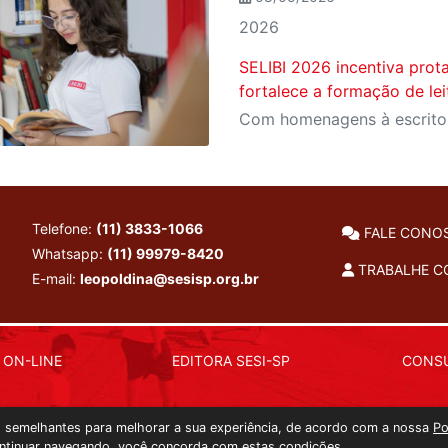
2026
SELIBI 2026 incentiva prot
fortalece a formação de le
Telefone:
(11) 3833-1066
FALE CONO
Whatsapp:
(11) 99979-8420
TRABALHE 
E-mail:
leopoldina@sesisp.org.br
 ON-LINE
EDITORA SESI-SP
CONSU
as semelhantes para melhorar a sua experiência, de acordo com a nossa
Po
ntinuar navegando, você concorda com estas condições