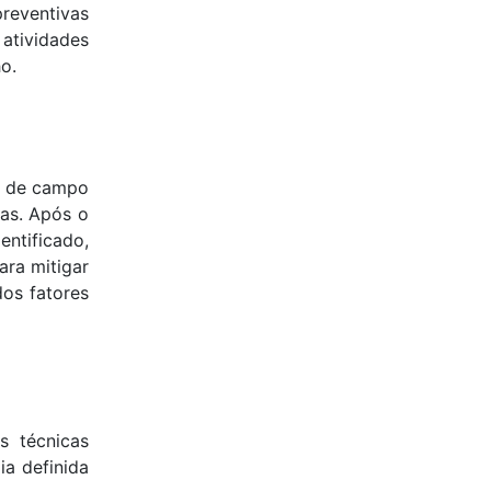
preventivas
 atividades
o.
os de campo
tas. Após o
ntificado,
ara mitigar
dos fatores
s técnicas
a definida