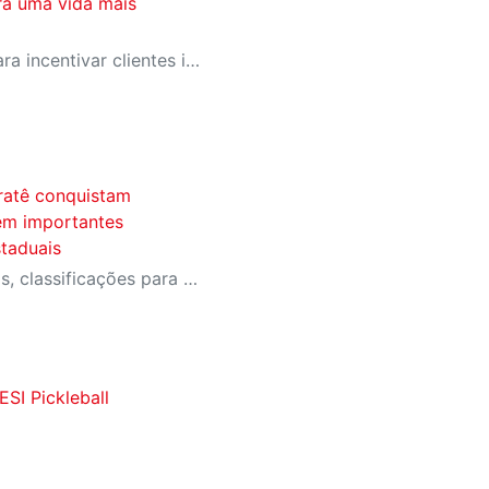
ra uma vida mais
SESI-SP lança campanha para incentivar clientes inativos a retomarem a prática de atividades físicas, esporte e lazer com benefícios exclusivos
ratê conquistam
 em importantes
taduais
Equipe conquistou medalhas, classificações para a fase final do Campeonato Brasileiro e importantes resultados em competições estaduais e nacionais.
SI Pickleball