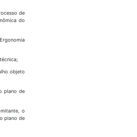
processo de
gonômica do
 Ergonomia
técnica;
alho objeto
o plano de
mitante, o
o plano de