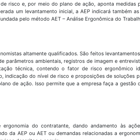
l de risco e, por meio do plano de ação, aponta medidas 
derada um levantamento inicial, a AEP indicará também as
fundada pelo método AET – Análise Ergonômica do Trabalh
onomistas
altamente qualificados. São feitos levantament
de parâmetros ambientais, registros de imagem e entrevis
ção técnica, contendo o fator de risco ergonômico ide
o, indicação do nível de risco e proposições de soluções p
plano de ação. Isso permite que a empresa faça a gestão 
e ergonomia do contratante, dando andamento às açõe
undo da AEP ou AET ou demandas relacionadas a ergonomi