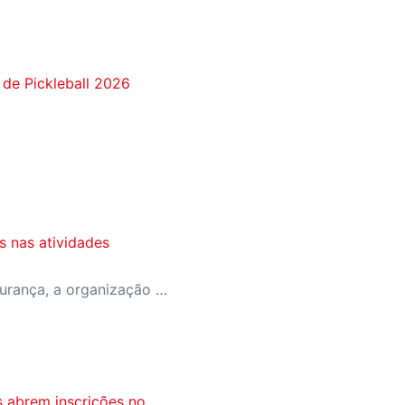
 de Pickleball 2026
 nas atividades
As medidas reforçam a segurança, a organização e o controle de acesso nas dependências da unidade.
s abrem inscrições no