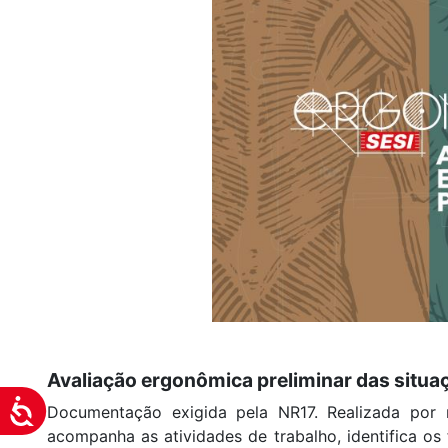
visuais
que
usam
um
leitor
de
tela;
Pressione
Control-
F10
para
abrir
um
menu
de
Avaliação ergonômica preliminar das situa
acessibilidade.
Acessibilidade
Documentação exigida pela NR17. Realizada por 
acompanha as atividades de trabalho, identifica os 