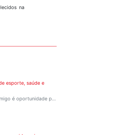
lecidos na
de esporte, saúde e
A campanha Convide um Amigo é oportunidade para reunir amigos para aproveitar juntos toda estrutura da unidade SESI-SP mais próxima. Os benefícios para clientes e convidados estão no regulamento.