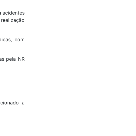
 acidentes
 realização
dicas, com
as pela NR
acionado a