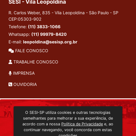
SESI - Vila Leopoldina
R. Carlos Weber, 835 - Vila Leopoldina - São Paulo - SP
CEP:05303-902
Telefone:
(11) 3833-1066
Whatsapp:
(11) 99979-8420
E-mail:
leopoldina@sesisp.org.br
FALE CONOSCO
TRABALHE CONOSCO
IMPRENSA
OUVIDORIA
INSTITUCIONAL
O SESI-SP utiliza cookies e outras tecnologias
TRANSMISSÃO ON-LINE
semelhantes para melhorar a sua experiência, de
EDITORA SESI-SP
acordo com a nossa
Política de Privacidade
e, ao
CONSULTA AO ACERVO
continuar navegando, você concorda com estas
condições