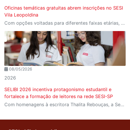
Oficinas temáticas gratuitas abrem inscrições no SESI
Vila Leopoldina
Com opções voltadas para diferentes faixas etárias, as oficinas acontecem no auditório da unidade e propõem experiências criativas por meio de jogos teatrais, expressão corporal e vivências artísticas.
08/05/2026
2026
SELIBI 2026 incentiva protagonismo estudantil e
fortalece a formação de leitores na rede SESI-SP
Com homenagens à escritora Thalita Rebouças, a Semana do Livro e da Biblioteca promove criatividade, produção autoral e diferentes formas de expressão entre estudantes da Educação Infantil à EJA