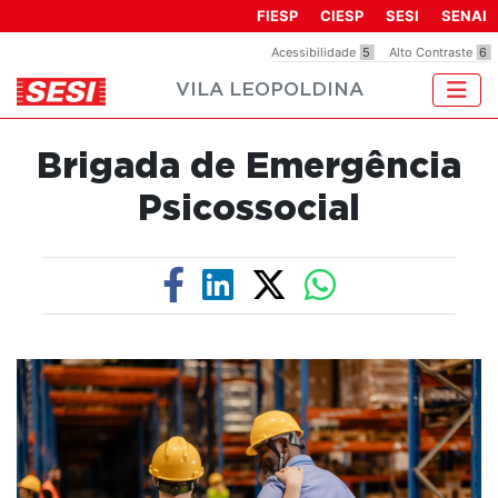
Observação:
FIESP
CIESP
SESI
SENAI
este
Acessibilidade
5
Alto Contraste
6
site
VILA LEOPOLDINA
inclui
um
sistema
Brigada de Emergência
de
acessibilidade.
Psicossocial